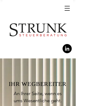
IHR WEGBEREITER
An Ihrer Seite, wenn es
ums Wesentliche geht.