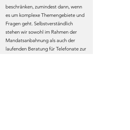
beschränken, zumindest dann, wenn
es um komplexe Themengebiete und
Fragen geht. Selbstverständlich
stehen wir sowohl im Rahmen der
Mandatsanbahnung als auch der
laufenden Beratung für Telefonate zur
Verfügung, in denen wir auch gern
substanzielle steuerliche Auskünfte
erteilen.
Wir werden jedoch im Anschluss
solcher Gespräche stets ein Protokoll
– samt dem zugrundeliegenden
Sachverhalt – versenden, um die
berufsrechtlich gebotene