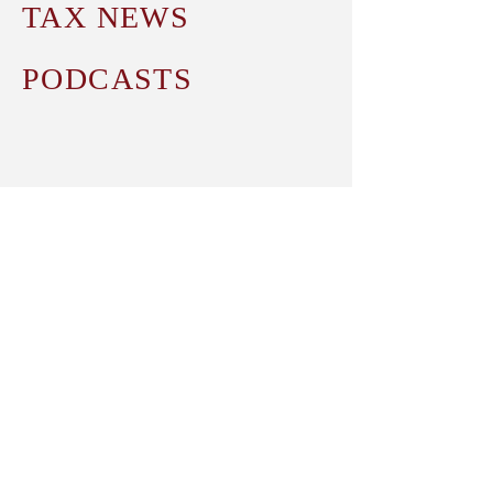
TAX NEWS
PODCASTS
STRUNK Steuerberatungsgesellschaft mbH
Rothenbaumchaussee 21
20148 Hamburg
T
+49 40
742 001 500
Friesenstraße 50