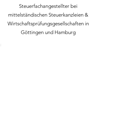
Steuerfachangestellter bei
mittelständischen Steuerkanzleien &
Wirtschaftsprüfungsgesellschaften in
Göttingen und Hamburg
STRUNK Steuerberatungsgesellschaft mbH
Rothenbaumchaussee 21
20148 Hamburg
T
+49 40
742 001 500
Friesenstraße 50
50670 Köln
T
+49
221 280 688 220