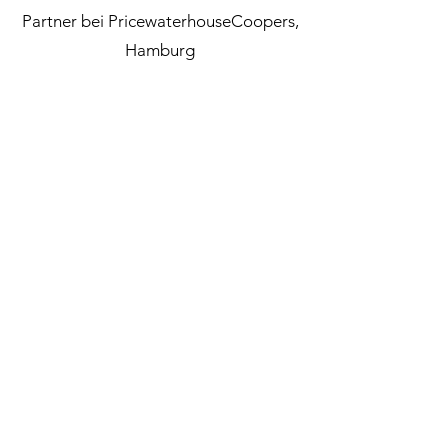
Partner bei PricewaterhouseCoopers,
Hamburg
1988 – 1999
Tätigkeit in verschiedenen Big Four
Gesellschaften
1990
Bestellung zum Steuerberater
STRUNK Steuerberatungsgesellschaft mbH
Rothenbaumchaussee 21
20148 Hamburg