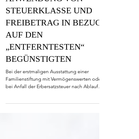
AUSSTATTUNG UND
ANWENDUNG VON
STEUERKLASSE UND
FREIBETRAG IN BEZUG
AUF DEN
„ENTFERNTESTEN“
BEGÜNSTIGTEN
Bei der erstmaligen Ausstattung einer
Familienstiftung mit Vermögenswerten oder
bei Anfall der Erbersatzsteuer nach Ablauf
von 30 Jahren stellt sich bei der Bemessung
der Schenkungssteuerbelastung für den
Stiftungsvorgang die Frage, welche
Steuerklasse und welcher Freibetrag nach
dem Erbschaftsteuergesetz (ErbStG) zur