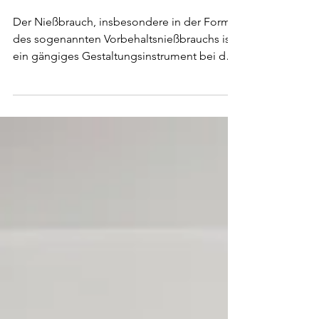
NIESSBRAUCH ALS
INSTRUMENT DER
NACHFOLGEPLANUNG
Der Nießbrauch, insbesondere in der Form
des sogenannten Vorbehaltsnießbrauchs ist
ein gängiges Gestaltungsinstrument bei der
Übertragung von Immobilien, aber auch von
Gesellschaftsanteilen und von
Kapitalvermögen im Rahmen der
vorweggenommenen Erbfolge. Beim
Vorbehaltsnießbrauch behält sich der
Schenker die laufenden Erträge aus dem
jeweiligen übertragenen
Vermögensgegenstand vor, während der
Beschenkte bereits Eigentümer des
Vermögens wird und ...